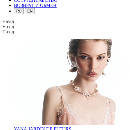
СОТРУДНИЧЕСТВО
ВОЗВРАТ И ОБМЕН
RU
EN
Назад
Назад
Назад
YANA JARDIN DE FLEURS