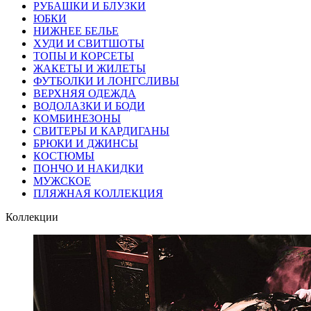
РУБАШКИ И БЛУЗКИ
ЮБКИ
НИЖНЕЕ БЕЛЬЕ
ХУДИ И СВИТШОТЫ
ТОПЫ И КОРСЕТЫ
ЖАКЕТЫ И ЖИЛЕТЫ
ФУТБОЛКИ И ЛОНГСЛИВЫ
ВЕРХНЯЯ ОДЕЖДА
ВОДОЛАЗКИ И БОДИ
КОМБИНЕЗОНЫ
СВИТЕРЫ И КАРДИГАНЫ
БРЮКИ И ДЖИНСЫ
КОСТЮМЫ
ПОНЧО И НАКИДКИ
МУЖСКОЕ
ПЛЯЖНАЯ КОЛЛЕКЦИЯ
Коллекции