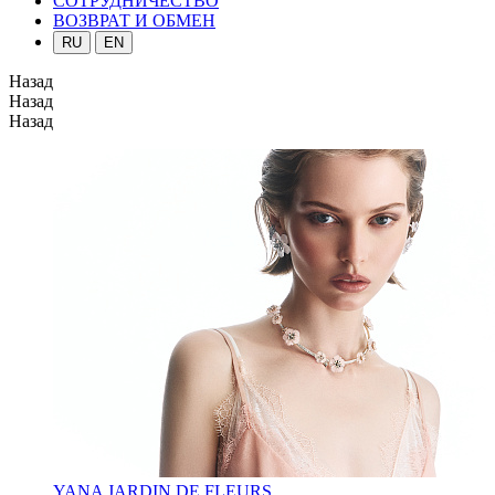
СОТРУДНИЧЕСТВО
ВОЗВРАТ И ОБМЕН
RU
EN
Назад
Назад
Назад
YANA JARDIN DE FLEURS