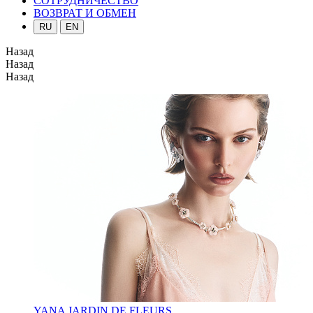
СОТРУДНИЧЕСТВО
ВОЗВРАТ И ОБМЕН
RU
EN
Назад
Назад
Назад
YANA JARDIN DE FLEURS