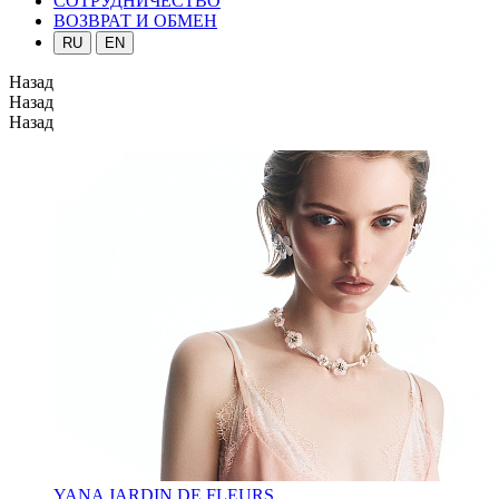
СОТРУДНИЧЕСТВО
ВОЗВРАТ И ОБМЕН
RU
EN
Назад
Назад
Назад
YANA JARDIN DE FLEURS