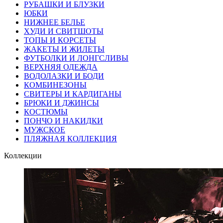
РУБАШКИ И БЛУЗКИ
ЮБКИ
НИЖНЕЕ БЕЛЬЕ
ХУДИ И СВИТШОТЫ
ТОПЫ И КОРСЕТЫ
ЖАКЕТЫ И ЖИЛЕТЫ
ФУТБОЛКИ И ЛОНГСЛИВЫ
ВЕРХНЯЯ ОДЕЖДА
ВОДОЛАЗКИ И БОДИ
КОМБИНЕЗОНЫ
СВИТЕРЫ И КАРДИГАНЫ
БРЮКИ И ДЖИНСЫ
КОСТЮМЫ
ПОНЧО И НАКИДКИ
МУЖСКОЕ
ПЛЯЖНАЯ КОЛЛЕКЦИЯ
Коллекции