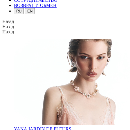
СОТРУДНИЧЕСТВО
ВОЗВРАТ И ОБМЕН
RU
EN
Назад
Назад
Назад
YANA JARDIN DE FLEURS