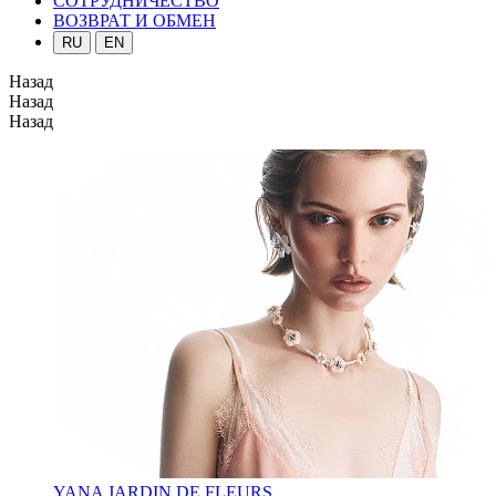
СОТРУДНИЧЕСТВО
ВОЗВРАТ И ОБМЕН
RU
EN
Назад
Назад
Назад
YANA JARDIN DE FLEURS