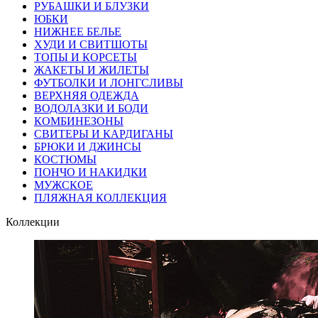
РУБАШКИ И БЛУЗКИ
ЮБКИ
НИЖНЕЕ БЕЛЬЕ
ХУДИ И СВИТШОТЫ
ТОПЫ И КОРСЕТЫ
ЖАКЕТЫ И ЖИЛЕТЫ
ФУТБОЛКИ И ЛОНГСЛИВЫ
ВЕРХНЯЯ ОДЕЖДА
ВОДОЛАЗКИ И БОДИ
КОМБИНЕЗОНЫ
СВИТЕРЫ И КАРДИГАНЫ
БРЮКИ И ДЖИНСЫ
КОСТЮМЫ
ПОНЧО И НАКИДКИ
МУЖСКОЕ
ПЛЯЖНАЯ КОЛЛЕКЦИЯ
Коллекции