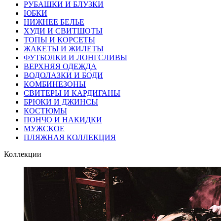
РУБАШКИ И БЛУЗКИ
ЮБКИ
НИЖНЕЕ БЕЛЬЕ
ХУДИ И СВИТШОТЫ
ТОПЫ И КОРСЕТЫ
ЖАКЕТЫ И ЖИЛЕТЫ
ФУТБОЛКИ И ЛОНГСЛИВЫ
ВЕРХНЯЯ ОДЕЖДА
ВОДОЛАЗКИ И БОДИ
КОМБИНЕЗОНЫ
СВИТЕРЫ И КАРДИГАНЫ
БРЮКИ И ДЖИНСЫ
КОСТЮМЫ
ПОНЧО И НАКИДКИ
МУЖСКОЕ
ПЛЯЖНАЯ КОЛЛЕКЦИЯ
Коллекции