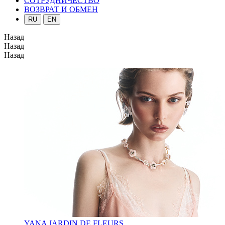
СОТРУДНИЧЕСТВО
ВОЗВРАТ И ОБМЕН
RU
EN
Назад
Назад
Назад
YANA JARDIN DE FLEURS