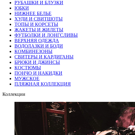
РУБАШКИ И БЛУЗКИ
ЮБКИ
НИЖНЕЕ БЕЛЬЕ
ХУДИ И СВИТШОТЫ
ТОПЫ И КОРСЕТЫ
ЖАКЕТЫ И ЖИЛЕТЫ
ФУТБОЛКИ И ЛОНГСЛИВЫ
ВЕРХНЯЯ ОДЕЖДА
ВОДОЛАЗКИ И БОДИ
КОМБИНЕЗОНЫ
СВИТЕРЫ И КАРДИГАНЫ
БРЮКИ И ДЖИНСЫ
КОСТЮМЫ
ПОНЧО И НАКИДКИ
МУЖСКОЕ
ПЛЯЖНАЯ КОЛЛЕКЦИЯ
Коллекции