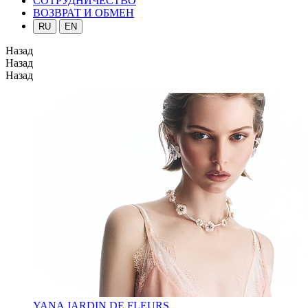
СОТРУДНИЧЕСТВО
ВОЗВРАТ И ОБМЕН
RU
EN
Назад
Назад
Назад
YANA JARDIN DE FLEURS