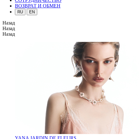
СОТРУДНИЧЕСТВО
ВОЗВРАТ И ОБМЕН
RU
EN
Назад
Назад
Назад
YANA JARDIN DE FLEURS