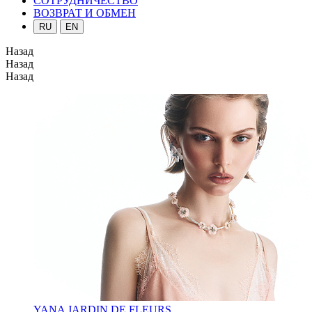
СОТРУДНИЧЕСТВО
ВОЗВРАТ И ОБМЕН
RU
EN
Назад
Назад
Назад
YANA JARDIN DE FLEURS