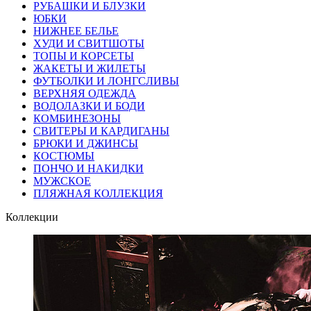
РУБАШКИ И БЛУЗКИ
ЮБКИ
НИЖНЕЕ БЕЛЬЕ
ХУДИ И СВИТШОТЫ
ТОПЫ И КОРСЕТЫ
ЖАКЕТЫ И ЖИЛЕТЫ
ФУТБОЛКИ И ЛОНГСЛИВЫ
ВЕРХНЯЯ ОДЕЖДА
ВОДОЛАЗКИ И БОДИ
КОМБИНЕЗОНЫ
СВИТЕРЫ И КАРДИГАНЫ
БРЮКИ И ДЖИНСЫ
КОСТЮМЫ
ПОНЧО И НАКИДКИ
МУЖСКОЕ
ПЛЯЖНАЯ КОЛЛЕКЦИЯ
Коллекции