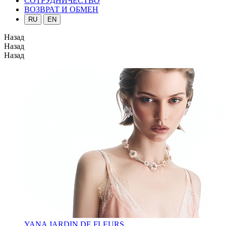
СОТРУДНИЧЕСТВО
ВОЗВРАТ И ОБМЕН
RU
EN
Назад
Назад
Назад
YANA JARDIN DE FLEURS