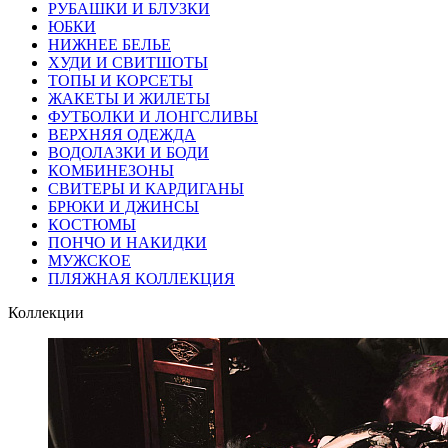
РУБАШКИ И БЛУЗКИ
ЮБКИ
НИЖНЕЕ БЕЛЬЕ
ХУДИ И СВИТШОТЫ
ТОПЫ И КОРСЕТЫ
ЖАКЕТЫ И ЖИЛЕТЫ
ФУТБОЛКИ И ЛОНГСЛИВЫ
ВЕРХНЯЯ ОДЕЖДА
ВОДОЛАЗКИ И БОДИ
КОМБИНЕЗОНЫ
СВИТЕРЫ И КАРДИГАНЫ
БРЮКИ И ДЖИНСЫ
КОСТЮМЫ
ПОНЧО И НАКИДКИ
МУЖСКОЕ
ПЛЯЖНАЯ КОЛЛЕКЦИЯ
Коллекции