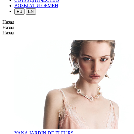
СОТРУДНИЧЕСТВО
ВОЗВРАТ И ОБМЕН
RU
EN
Назад
Назад
Назад
YANA JARDIN DE FLEURS