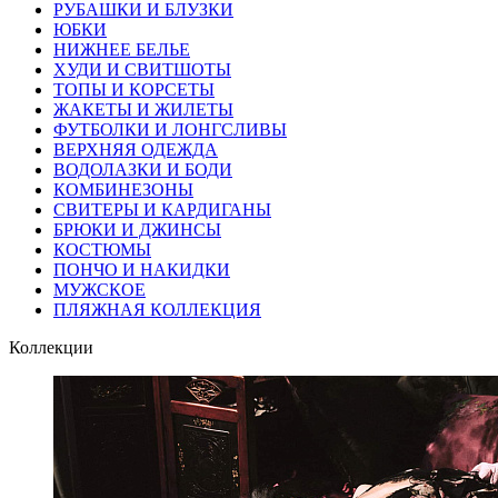
РУБАШКИ И БЛУЗКИ
ЮБКИ
НИЖНЕЕ БЕЛЬЕ
ХУДИ И СВИТШОТЫ
ТОПЫ И КОРСЕТЫ
ЖАКЕТЫ И ЖИЛЕТЫ
ФУТБОЛКИ И ЛОНГСЛИВЫ
ВЕРХНЯЯ ОДЕЖДА
ВОДОЛАЗКИ И БОДИ
КОМБИНЕЗОНЫ
СВИТЕРЫ И КАРДИГАНЫ
БРЮКИ И ДЖИНСЫ
КОСТЮМЫ
ПОНЧО И НАКИДКИ
МУЖСКОЕ
ПЛЯЖНАЯ КОЛЛЕКЦИЯ
Коллекции