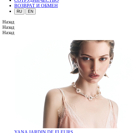
СОТРУДНИЧЕСТВО
ВОЗВРАТ И ОБМЕН
RU
EN
Назад
Назад
Назад
YANA JARDIN DE FLEURS