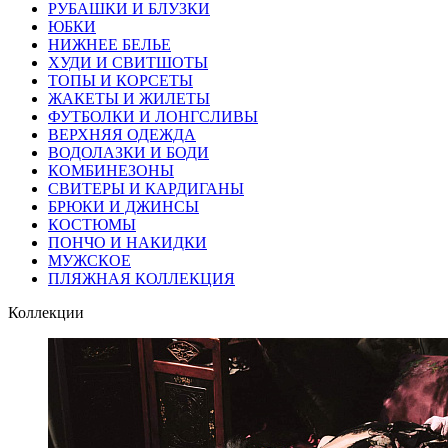
РУБАШКИ И БЛУЗКИ
ЮБКИ
НИЖНЕЕ БЕЛЬЕ
ХУДИ И СВИТШОТЫ
ТОПЫ И КОРСЕТЫ
ЖАКЕТЫ И ЖИЛЕТЫ
ФУТБОЛКИ И ЛОНГСЛИВЫ
ВЕРХНЯЯ ОДЕЖДА
ВОДОЛАЗКИ И БОДИ
КОМБИНЕЗОНЫ
СВИТЕРЫ И КАРДИГАНЫ
БРЮКИ И ДЖИНСЫ
КОСТЮМЫ
ПОНЧО И НАКИДКИ
МУЖСКОЕ
ПЛЯЖНАЯ КОЛЛЕКЦИЯ
Коллекции