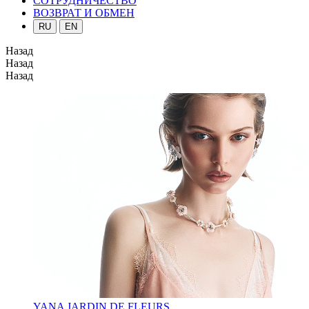
СОТРУДНИЧЕСТВО
ВОЗВРАТ И ОБМЕН
RU
EN
Назад
Назад
Назад
YANA JARDIN DE FLEURS