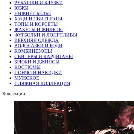
РУБАШКИ И БЛУЗКИ
ЮБКИ
НИЖНЕЕ БЕЛЬЕ
ХУДИ И СВИТШОТЫ
ТОПЫ И КОРСЕТЫ
ЖАКЕТЫ И ЖИЛЕТЫ
ФУТБОЛКИ И ЛОНГСЛИВЫ
ВЕРХНЯЯ ОДЕЖДА
ВОДОЛАЗКИ И БОДИ
КОМБИНЕЗОНЫ
СВИТЕРЫ И КАРДИГАНЫ
БРЮКИ И ДЖИНСЫ
КОСТЮМЫ
ПОНЧО И НАКИДКИ
МУЖСКОЕ
ПЛЯЖНАЯ КОЛЛЕКЦИЯ
Коллекции