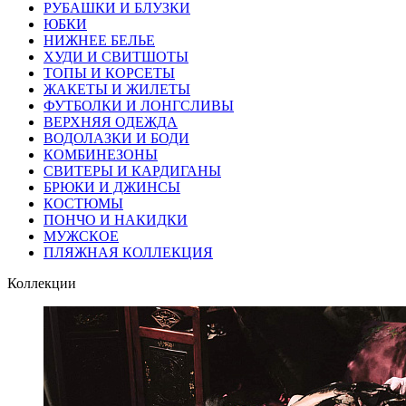
РУБАШКИ И БЛУЗКИ
ЮБКИ
НИЖНЕЕ БЕЛЬЕ
ХУДИ И СВИТШОТЫ
ТОПЫ И КОРСЕТЫ
ЖАКЕТЫ И ЖИЛЕТЫ
ФУТБОЛКИ И ЛОНГСЛИВЫ
ВЕРХНЯЯ ОДЕЖДА
ВОДОЛАЗКИ И БОДИ
КОМБИНЕЗОНЫ
СВИТЕРЫ И КАРДИГАНЫ
БРЮКИ И ДЖИНСЫ
КОСТЮМЫ
ПОНЧО И НАКИДКИ
МУЖСКОЕ
ПЛЯЖНАЯ КОЛЛЕКЦИЯ
Коллекции