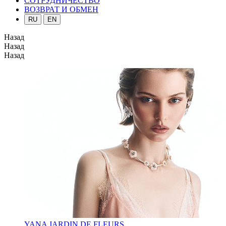
СОТРУДНИЧЕСТВО
ВОЗВРАТ И ОБМЕН
RU
EN
Назад
Назад
Назад
YANA JARDIN DE FLEURS