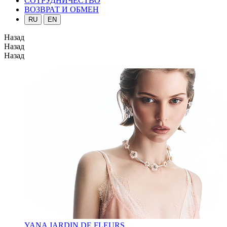
СОТРУДНИЧЕСТВО
ВОЗВРАТ И ОБМЕН
RU
EN
Назад
Назад
Назад
YANA JARDIN DE FLEURS