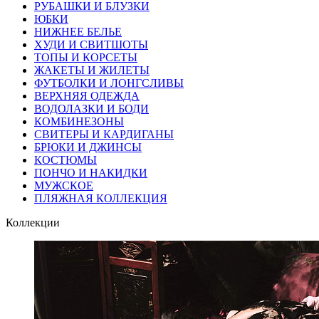
РУБАШКИ И БЛУЗКИ
ЮБКИ
НИЖНЕЕ БЕЛЬЕ
ХУДИ И СВИТШОТЫ
ТОПЫ И КОРСЕТЫ
ЖАКЕТЫ И ЖИЛЕТЫ
ФУТБОЛКИ И ЛОНГСЛИВЫ
ВЕРХНЯЯ ОДЕЖДА
ВОДОЛАЗКИ И БОДИ
КОМБИНЕЗОНЫ
СВИТЕРЫ И КАРДИГАНЫ
БРЮКИ И ДЖИНСЫ
КОСТЮМЫ
ПОНЧО И НАКИДКИ
МУЖСКОЕ
ПЛЯЖНАЯ КОЛЛЕКЦИЯ
Коллекции