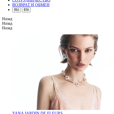
СОТРУДНИЧЕСТВО
ВОЗВРАТ И ОБМЕН
RU
EN
Назад
Назад
Назад
YANA JARDIN DE FLEURS