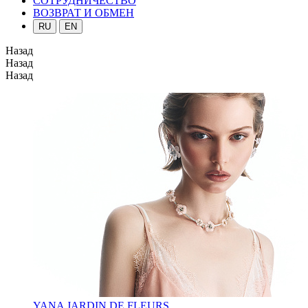
СОТРУДНИЧЕСТВО
ВОЗВРАТ И ОБМЕН
RU
EN
Назад
Назад
Назад
YANA JARDIN DE FLEURS