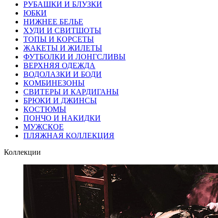
РУБАШКИ И БЛУЗКИ
ЮБКИ
НИЖНЕЕ БЕЛЬЕ
ХУДИ И СВИТШОТЫ
ТОПЫ И КОРСЕТЫ
ЖАКЕТЫ И ЖИЛЕТЫ
ФУТБОЛКИ И ЛОНГСЛИВЫ
ВЕРХНЯЯ ОДЕЖДА
ВОДОЛАЗКИ И БОДИ
КОМБИНЕЗОНЫ
СВИТЕРЫ И КАРДИГАНЫ
БРЮКИ И ДЖИНСЫ
КОСТЮМЫ
ПОНЧО И НАКИДКИ
МУЖСКОЕ
ПЛЯЖНАЯ КОЛЛЕКЦИЯ
Коллекции