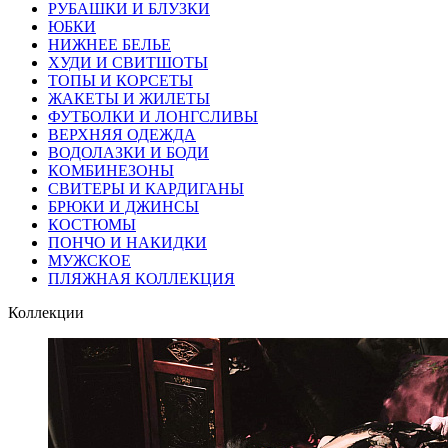
РУБАШКИ И БЛУЗКИ
ЮБКИ
НИЖНЕЕ БЕЛЬЕ
ХУДИ И СВИТШОТЫ
ТОПЫ И КОРСЕТЫ
ЖАКЕТЫ И ЖИЛЕТЫ
ФУТБОЛКИ И ЛОНГСЛИВЫ
ВЕРХНЯЯ ОДЕЖДА
ВОДОЛАЗКИ И БОДИ
КОМБИНЕЗОНЫ
СВИТЕРЫ И КАРДИГАНЫ
БРЮКИ И ДЖИНСЫ
КОСТЮМЫ
ПОНЧО И НАКИДКИ
МУЖСКОЕ
ПЛЯЖНАЯ КОЛЛЕКЦИЯ
Коллекции