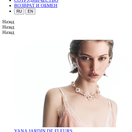
СОТРУДНИЧЕСТВО
ВОЗВРАТ И ОБМЕН
RU
EN
Назад
Назад
Назад
YANA JARDIN DE FLEURS