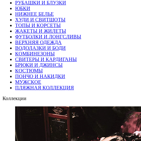
РУБАШКИ И БЛУЗКИ
ЮБКИ
НИЖНЕЕ БЕЛЬЕ
ХУДИ И СВИТШОТЫ
ТОПЫ И КОРСЕТЫ
ЖАКЕТЫ И ЖИЛЕТЫ
ФУТБОЛКИ И ЛОНГСЛИВЫ
ВЕРХНЯЯ ОДЕЖДА
ВОДОЛАЗКИ И БОДИ
КОМБИНЕЗОНЫ
СВИТЕРЫ И КАРДИГАНЫ
БРЮКИ И ДЖИНСЫ
КОСТЮМЫ
ПОНЧО И НАКИДКИ
МУЖСКОЕ
ПЛЯЖНАЯ КОЛЛЕКЦИЯ
Коллекции