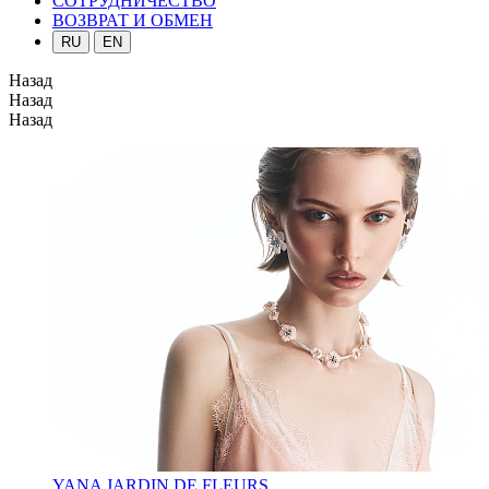
СОТРУДНИЧЕСТВО
ВОЗВРАТ И ОБМЕН
RU
EN
Назад
Назад
Назад
YANA JARDIN DE FLEURS