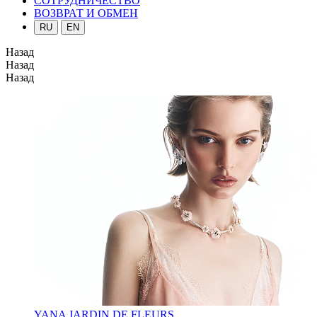
СОТРУДНИЧЕСТВО
ВОЗВРАТ И ОБМЕН
RU
EN
Назад
Назад
Назад
YANA JARDIN DE FLEURS