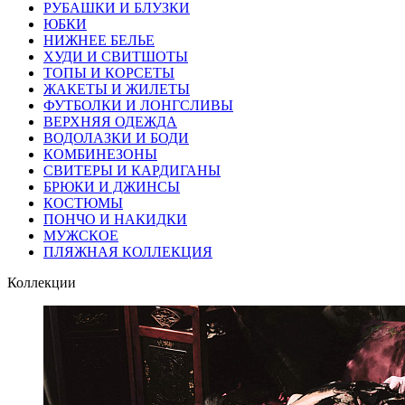
РУБАШКИ И БЛУЗКИ
ЮБКИ
НИЖНЕЕ БЕЛЬЕ
ХУДИ И СВИТШОТЫ
ТОПЫ И КОРСЕТЫ
ЖАКЕТЫ И ЖИЛЕТЫ
ФУТБОЛКИ И ЛОНГСЛИВЫ
ВЕРХНЯЯ ОДЕЖДА
ВОДОЛАЗКИ И БОДИ
КОМБИНЕЗОНЫ
СВИТЕРЫ И КАРДИГАНЫ
БРЮКИ И ДЖИНСЫ
КОСТЮМЫ
ПОНЧО И НАКИДКИ
МУЖСКОЕ
ПЛЯЖНАЯ КОЛЛЕКЦИЯ
Коллекции