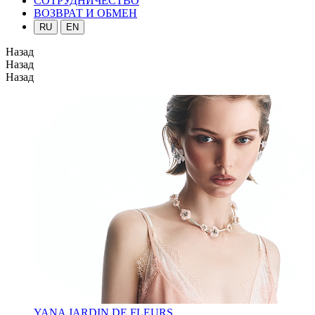
СОТРУДНИЧЕСТВО
ВОЗВРАТ И ОБМЕН
RU
EN
Назад
Назад
Назад
YANA JARDIN DE FLEURS