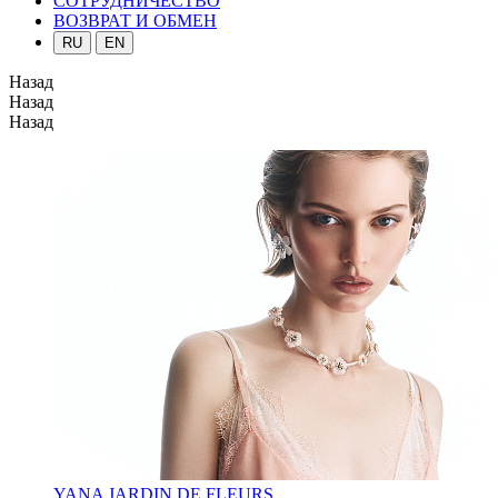
СОТРУДНИЧЕСТВО
ВОЗВРАТ И ОБМЕН
RU
EN
Назад
Назад
Назад
YANA JARDIN DE FLEURS