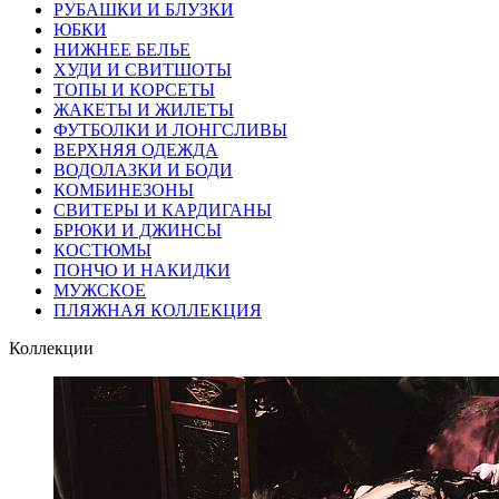
РУБАШКИ И БЛУЗКИ
ЮБКИ
НИЖНЕЕ БЕЛЬЕ
ХУДИ И СВИТШОТЫ
ТОПЫ И КОРСЕТЫ
ЖАКЕТЫ И ЖИЛЕТЫ
ФУТБОЛКИ И ЛОНГСЛИВЫ
ВЕРХНЯЯ ОДЕЖДА
ВОДОЛАЗКИ И БОДИ
КОМБИНЕЗОНЫ
СВИТЕРЫ И КАРДИГАНЫ
БРЮКИ И ДЖИНСЫ
КОСТЮМЫ
ПОНЧО И НАКИДКИ
МУЖСКОЕ
ПЛЯЖНАЯ КОЛЛЕКЦИЯ
Коллекции