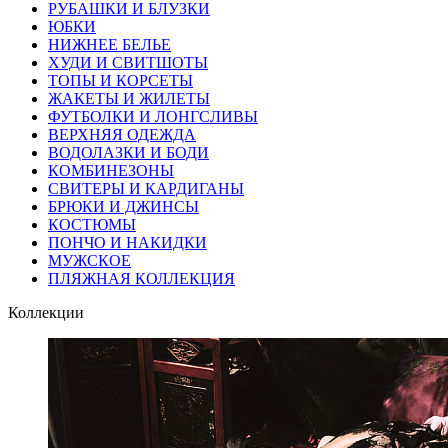
РУБАШКИ И БЛУЗКИ
ЮБКИ
НИЖНЕЕ БЕЛЬЕ
ХУДИ И СВИТШОТЫ
ТОПЫ И КОРСЕТЫ
ЖАКЕТЫ И ЖИЛЕТЫ
ФУТБОЛКИ И ЛОНГСЛИВЫ
ВЕРХНЯЯ ОДЕЖДА
ВОДОЛАЗКИ И БОДИ
КОМБИНЕЗОНЫ
СВИТЕРЫ И КАРДИГАНЫ
БРЮКИ И ДЖИНСЫ
КОСТЮМЫ
ПОНЧО И НАКИДКИ
МУЖСКОЕ
ПЛЯЖНАЯ КОЛЛЕКЦИЯ
Коллекции