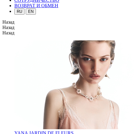
СОТРУДНИЧЕСТВО
ВОЗВРАТ И ОБМЕН
RU
EN
Назад
Назад
Назад
YANA JARDIN DE FLEURS