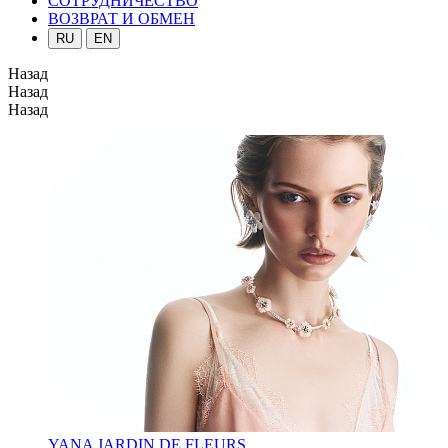
СОТРУДНИЧЕСТВО
ВОЗВРАТ И ОБМЕН
RU
EN
Назад
Назад
Назад
YANA JARDIN DE FLEURS