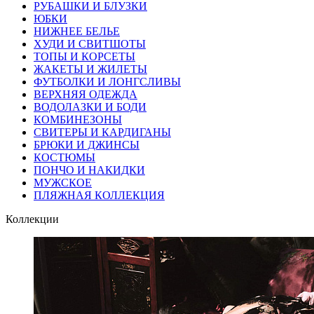
РУБАШКИ И БЛУЗКИ
ЮБКИ
НИЖНЕЕ БЕЛЬЕ
ХУДИ И СВИТШОТЫ
ТОПЫ И КОРСЕТЫ
ЖАКЕТЫ И ЖИЛЕТЫ
ФУТБОЛКИ И ЛОНГСЛИВЫ
ВЕРХНЯЯ ОДЕЖДА
ВОДОЛАЗКИ И БОДИ
КОМБИНЕЗОНЫ
СВИТЕРЫ И КАРДИГАНЫ
БРЮКИ И ДЖИНСЫ
КОСТЮМЫ
ПОНЧО И НАКИДКИ
МУЖСКОЕ
ПЛЯЖНАЯ КОЛЛЕКЦИЯ
Коллекции