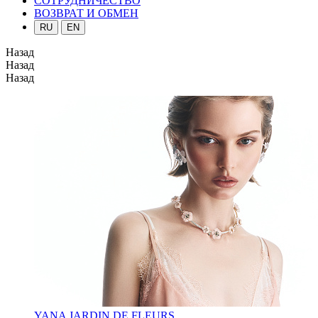
СОТРУДНИЧЕСТВО
ВОЗВРАТ И ОБМЕН
RU
EN
Назад
Назад
Назад
YANA JARDIN DE FLEURS