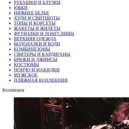
РУБАШКИ И БЛУЗКИ
ЮБКИ
НИЖНЕЕ БЕЛЬЕ
ХУДИ И СВИТШОТЫ
ТОПЫ И КОРСЕТЫ
ЖАКЕТЫ И ЖИЛЕТЫ
ФУТБОЛКИ И ЛОНГСЛИВЫ
ВЕРХНЯЯ ОДЕЖДА
ВОДОЛАЗКИ И БОДИ
КОМБИНЕЗОНЫ
СВИТЕРЫ И КАРДИГАНЫ
БРЮКИ И ДЖИНСЫ
КОСТЮМЫ
ПОНЧО И НАКИДКИ
МУЖСКОЕ
ПЛЯЖНАЯ КОЛЛЕКЦИЯ
Коллекции