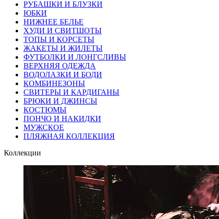
РУБАШКИ И БЛУЗКИ
ЮБКИ
НИЖНЕЕ БЕЛЬЕ
ХУДИ И СВИТШОТЫ
ТОПЫ И КОРСЕТЫ
ЖАКЕТЫ И ЖИЛЕТЫ
ФУТБОЛКИ И ЛОНГСЛИВЫ
ВЕРХНЯЯ ОДЕЖДА
ВОДОЛАЗКИ И БОДИ
КОМБИНЕЗОНЫ
СВИТЕРЫ И КАРДИГАНЫ
БРЮКИ И ДЖИНСЫ
КОСТЮМЫ
ПОНЧО И НАКИДКИ
МУЖСКОЕ
ПЛЯЖНАЯ КОЛЛЕКЦИЯ
Коллекции