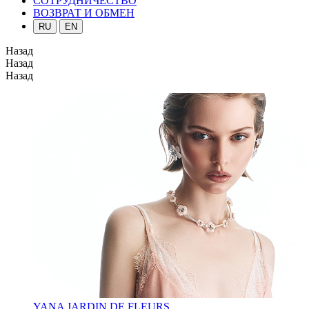
СОТРУДНИЧЕСТВО
ВОЗВРАТ И ОБМЕН
RU
EN
Назад
Назад
Назад
YANA JARDIN DE FLEURS