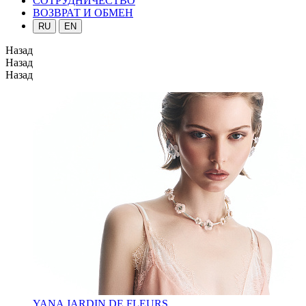
СОТРУДНИЧЕСТВО
ВОЗВРАТ И ОБМЕН
RU
EN
Назад
Назад
Назад
YANA JARDIN DE FLEURS