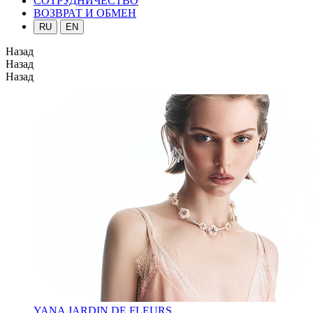
СОТРУДНИЧЕСТВО
ВОЗВРАТ И ОБМЕН
RU
EN
Назад
Назад
Назад
YANA JARDIN DE FLEURS