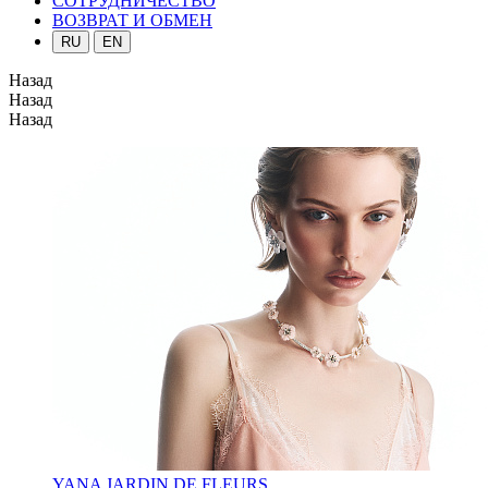
СОТРУДНИЧЕСТВО
ВОЗВРАТ И ОБМЕН
RU
EN
Назад
Назад
Назад
YANA JARDIN DE FLEURS