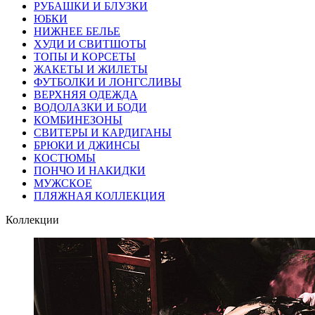
РУБАШКИ И БЛУЗКИ
ЮБКИ
НИЖНЕЕ БЕЛЬЕ
ХУДИ И СВИТШОТЫ
ТОПЫ И КОРСЕТЫ
ЖАКЕТЫ И ЖИЛЕТЫ
ФУТБОЛКИ И ЛОНГСЛИВЫ
ВЕРХНЯЯ ОДЕЖДА
ВОДОЛАЗКИ И БОДИ
КОМБИНЕЗОНЫ
СВИТЕРЫ И КАРДИГАНЫ
БРЮКИ И ДЖИНСЫ
КОСТЮМЫ
ПОНЧО И НАКИДКИ
МУЖСКОЕ
ПЛЯЖНАЯ КОЛЛЕКЦИЯ
Коллекции