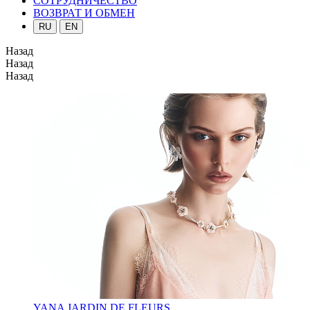
СОТРУДНИЧЕСТВО
ВОЗВРАТ И ОБМЕН
RU
EN
Назад
Назад
Назад
YANA JARDIN DE FLEURS