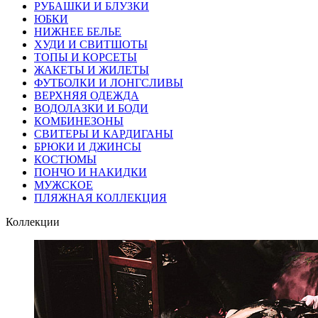
РУБАШКИ И БЛУЗКИ
ЮБКИ
НИЖНЕЕ БЕЛЬЕ
ХУДИ И СВИТШОТЫ
ТОПЫ И КОРСЕТЫ
ЖАКЕТЫ И ЖИЛЕТЫ
ФУТБОЛКИ И ЛОНГСЛИВЫ
ВЕРХНЯЯ ОДЕЖДА
ВОДОЛАЗКИ И БОДИ
КОМБИНЕЗОНЫ
СВИТЕРЫ И КАРДИГАНЫ
БРЮКИ И ДЖИНСЫ
КОСТЮМЫ
ПОНЧО И НАКИДКИ
МУЖСКОЕ
ПЛЯЖНАЯ КОЛЛЕКЦИЯ
Коллекции