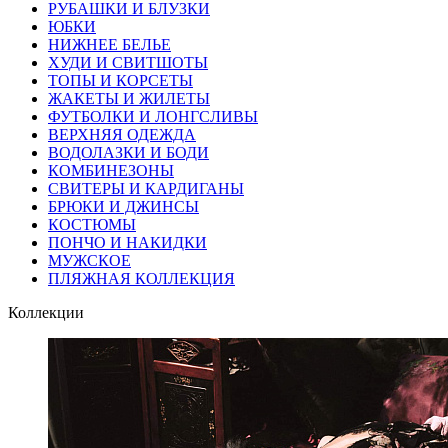
РУБАШКИ И БЛУЗКИ
ЮБКИ
НИЖНЕЕ БЕЛЬЕ
ХУДИ И СВИТШОТЫ
ТОПЫ И КОРСЕТЫ
ЖАКЕТЫ И ЖИЛЕТЫ
ФУТБОЛКИ И ЛОНГСЛИВЫ
ВЕРХНЯЯ ОДЕЖДА
ВОДОЛАЗКИ И БОДИ
КОМБИНЕЗОНЫ
СВИТЕРЫ И КАРДИГАНЫ
БРЮКИ И ДЖИНСЫ
КОСТЮМЫ
ПОНЧО И НАКИДКИ
МУЖСКОЕ
ПЛЯЖНАЯ КОЛЛЕКЦИЯ
Коллекции