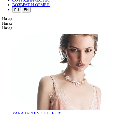
СОТРУДНИЧЕСТВО
ВОЗВРАТ И ОБМЕН
RU
EN
Назад
Назад
Назад
YANA JARDIN DE FLEURS