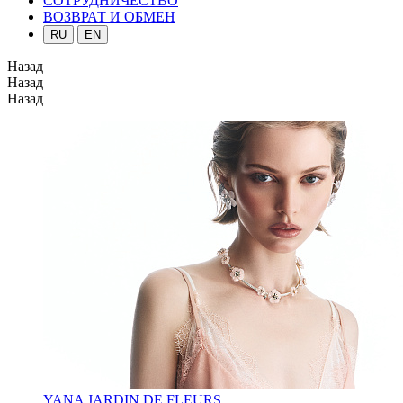
СОТРУДНИЧЕСТВО
ВОЗВРАТ И ОБМЕН
RU
EN
Назад
Назад
Назад
YANA JARDIN DE FLEURS