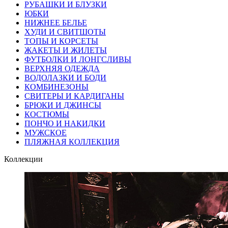
РУБАШКИ И БЛУЗКИ
ЮБКИ
НИЖНЕЕ БЕЛЬЕ
ХУДИ И СВИТШОТЫ
ТОПЫ И КОРСЕТЫ
ЖАКЕТЫ И ЖИЛЕТЫ
ФУТБОЛКИ И ЛОНГСЛИВЫ
ВЕРХНЯЯ ОДЕЖДА
ВОДОЛАЗКИ И БОДИ
КОМБИНЕЗОНЫ
СВИТЕРЫ И КАРДИГАНЫ
БРЮКИ И ДЖИНСЫ
КОСТЮМЫ
ПОНЧО И НАКИДКИ
МУЖСКОЕ
ПЛЯЖНАЯ КОЛЛЕКЦИЯ
Коллекции