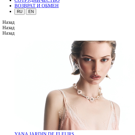
СОТРУДНИЧЕСТВО
ВОЗВРАТ И ОБМЕН
RU
EN
Назад
Назад
Назад
YANA JARDIN DE FLEURS