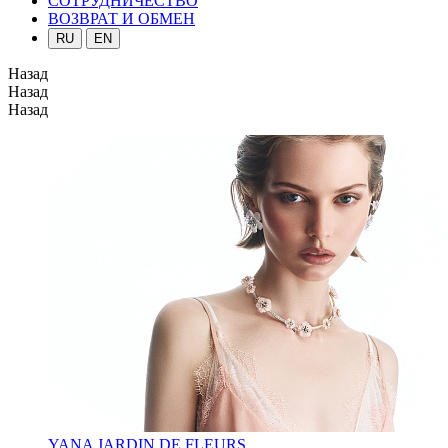
СОТРУДНИЧЕСТВО
ВОЗВРАТ И ОБМЕН
RU
EN
Назад
Назад
Назад
YANA JARDIN DE FLEURS