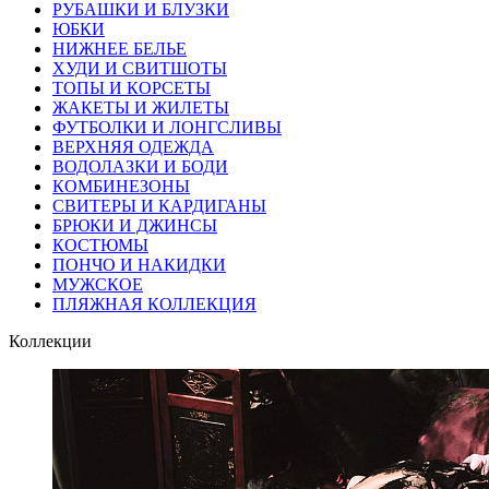
РУБАШКИ И БЛУЗКИ
ЮБКИ
НИЖНЕЕ БЕЛЬЕ
ХУДИ И СВИТШОТЫ
ТОПЫ И КОРСЕТЫ
ЖАКЕТЫ И ЖИЛЕТЫ
ФУТБОЛКИ И ЛОНГСЛИВЫ
ВЕРХНЯЯ ОДЕЖДА
ВОДОЛАЗКИ И БОДИ
КОМБИНЕЗОНЫ
СВИТЕРЫ И КАРДИГАНЫ
БРЮКИ И ДЖИНСЫ
КОСТЮМЫ
ПОНЧО И НАКИДКИ
МУЖСКОЕ
ПЛЯЖНАЯ КОЛЛЕКЦИЯ
Коллекции