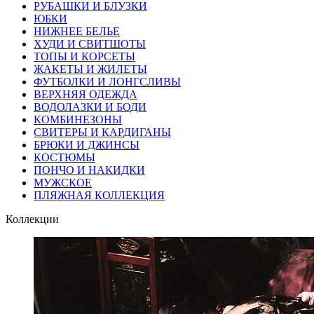
РУБАШКИ И БЛУЗКИ
ЮБКИ
НИЖНЕЕ БЕЛЬЕ
ХУДИ И СВИТШОТЫ
ТОПЫ И КОРСЕТЫ
ЖАКЕТЫ И ЖИЛЕТЫ
ФУТБОЛКИ И ЛОНГСЛИВЫ
ВЕРХНЯЯ ОДЕЖДА
ВОДОЛАЗКИ И БОДИ
КОМБИНЕЗОНЫ
СВИТЕРЫ И КАРДИГАНЫ
БРЮКИ И ДЖИНСЫ
КОСТЮМЫ
ПОНЧО И НАКИДКИ
МУЖСКОЕ
ПЛЯЖНАЯ КОЛЛЕКЦИЯ
Коллекции