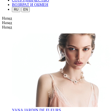
СОТРУДНИЧЕСТВО
ВОЗВРАТ И ОБМЕН
RU
EN
Назад
Назад
Назад
YANA JARDIN DE FLEURS