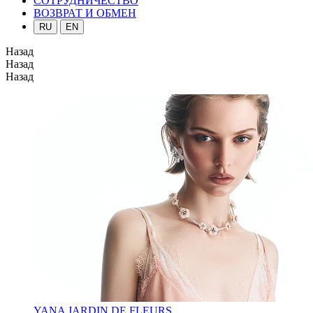
СОТРУДНИЧЕСТВО
ВОЗВРАТ И ОБМЕН
RU
EN
Назад
Назад
Назад
YANA JARDIN DE FLEURS