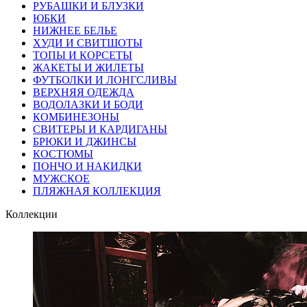
РУБАШКИ И БЛУЗКИ
ЮБКИ
НИЖНЕЕ БЕЛЬЕ
ХУДИ И СВИТШОТЫ
ТОПЫ И КОРСЕТЫ
ЖАКЕТЫ И ЖИЛЕТЫ
ФУТБОЛКИ И ЛОНГСЛИВЫ
ВЕРХНЯЯ ОДЕЖДА
ВОДОЛАЗКИ И БОДИ
КОМБИНЕЗОНЫ
СВИТЕРЫ И КАРДИГАНЫ
БРЮКИ И ДЖИНСЫ
КОСТЮМЫ
ПОНЧО И НАКИДКИ
МУЖСКОЕ
ПЛЯЖНАЯ КОЛЛЕКЦИЯ
Коллекции