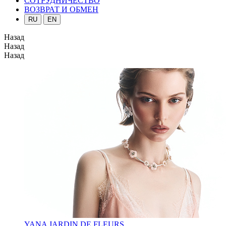
СОТРУДНИЧЕСТВО
ВОЗВРАТ И ОБМЕН
RU
EN
Назад
Назад
Назад
YANA JARDIN DE FLEURS