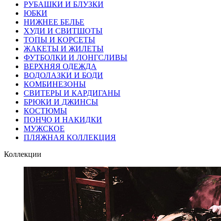
РУБАШКИ И БЛУЗКИ
ЮБКИ
НИЖНЕЕ БЕЛЬЕ
ХУДИ И СВИТШОТЫ
ТОПЫ И КОРСЕТЫ
ЖАКЕТЫ И ЖИЛЕТЫ
ФУТБОЛКИ И ЛОНГСЛИВЫ
ВЕРХНЯЯ ОДЕЖДА
ВОДОЛАЗКИ И БОДИ
КОМБИНЕЗОНЫ
СВИТЕРЫ И КАРДИГАНЫ
БРЮКИ И ДЖИНСЫ
КОСТЮМЫ
ПОНЧО И НАКИДКИ
МУЖСКОЕ
ПЛЯЖНАЯ КОЛЛЕКЦИЯ
Коллекции