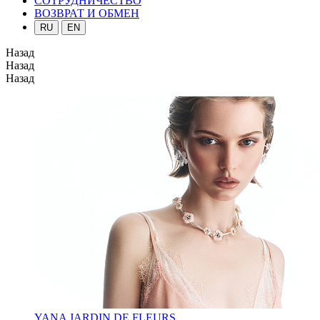
СОТРУДНИЧЕСТВО
ВОЗВРАТ И ОБМЕН
RU
EN
Назад
Назад
Назад
YANA JARDIN DE FLEURS