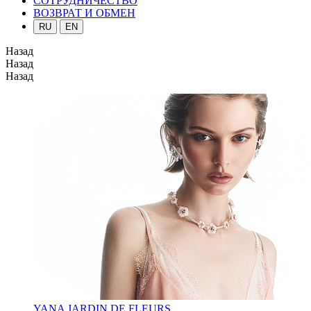
СОТРУДНИЧЕСТВО
ВОЗВРАТ И ОБМЕН
RU
EN
Назад
Назад
Назад
YANA JARDIN DE FLEURS