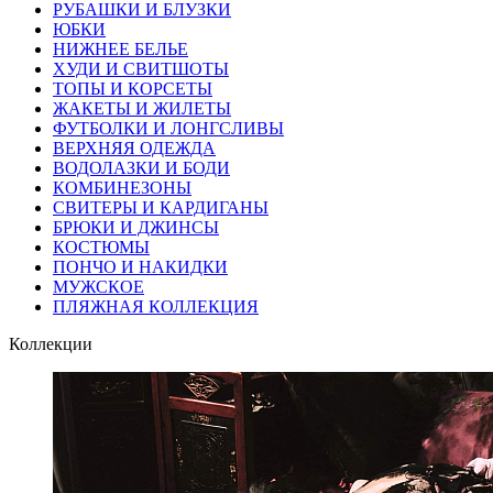
РУБАШКИ И БЛУЗКИ
ЮБКИ
НИЖНЕЕ БЕЛЬЕ
ХУДИ И СВИТШОТЫ
ТОПЫ И КОРСЕТЫ
ЖАКЕТЫ И ЖИЛЕТЫ
ФУТБОЛКИ И ЛОНГСЛИВЫ
ВЕРХНЯЯ ОДЕЖДА
ВОДОЛАЗКИ И БОДИ
КОМБИНЕЗОНЫ
СВИТЕРЫ И КАРДИГАНЫ
БРЮКИ И ДЖИНСЫ
КОСТЮМЫ
ПОНЧО И НАКИДКИ
МУЖСКОЕ
ПЛЯЖНАЯ КОЛЛЕКЦИЯ
Коллекции