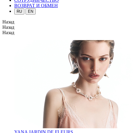
СОТРУДНИЧЕСТВО
ВОЗВРАТ И ОБМЕН
RU
EN
Назад
Назад
Назад
YANA JARDIN DE FLEURS