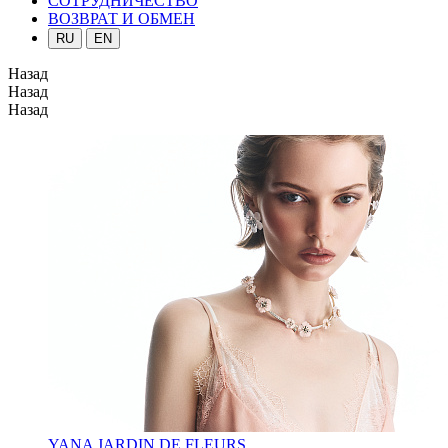
СОТРУДНИЧЕСТВО
ВОЗВРАТ И ОБМЕН
RU
EN
Назад
Назад
Назад
YANA JARDIN DE FLEURS