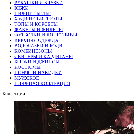
РУБАШКИ И БЛУЗКИ
ЮБКИ
НИЖНЕЕ БЕЛЬЕ
ХУДИ И СВИТШОТЫ
ТОПЫ И КОРСЕТЫ
ЖАКЕТЫ И ЖИЛЕТЫ
ФУТБОЛКИ И ЛОНГСЛИВЫ
ВЕРХНЯЯ ОДЕЖДА
ВОДОЛАЗКИ И БОДИ
КОМБИНЕЗОНЫ
СВИТЕРЫ И КАРДИГАНЫ
БРЮКИ И ДЖИНСЫ
КОСТЮМЫ
ПОНЧО И НАКИДКИ
МУЖСКОЕ
ПЛЯЖНАЯ КОЛЛЕКЦИЯ
Коллекции