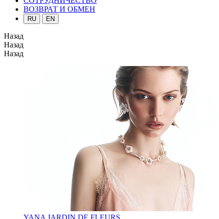
СОТРУДНИЧЕСТВО
ВОЗВРАТ И ОБМЕН
RU
EN
Назад
Назад
Назад
YANA JARDIN DE FLEURS