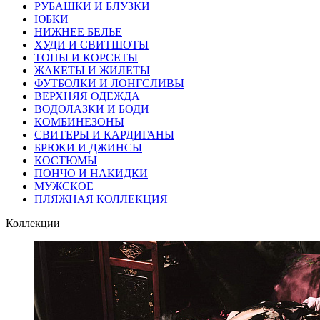
РУБАШКИ И БЛУЗКИ
ЮБКИ
НИЖНЕЕ БЕЛЬЕ
ХУДИ И СВИТШОТЫ
ТОПЫ И КОРСЕТЫ
ЖАКЕТЫ И ЖИЛЕТЫ
ФУТБОЛКИ И ЛОНГСЛИВЫ
ВЕРХНЯЯ ОДЕЖДА
ВОДОЛАЗКИ И БОДИ
КОМБИНЕЗОНЫ
СВИТЕРЫ И КАРДИГАНЫ
БРЮКИ И ДЖИНСЫ
КОСТЮМЫ
ПОНЧО И НАКИДКИ
МУЖСКОЕ
ПЛЯЖНАЯ КОЛЛЕКЦИЯ
Коллекции