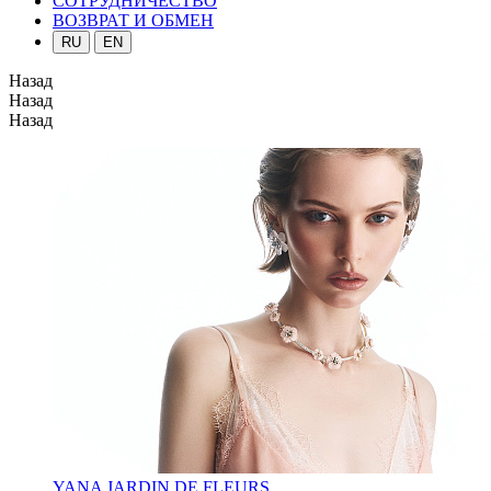
СОТРУДНИЧЕСТВО
ВОЗВРАТ И ОБМЕН
RU
EN
Назад
Назад
Назад
YANA JARDIN DE FLEURS