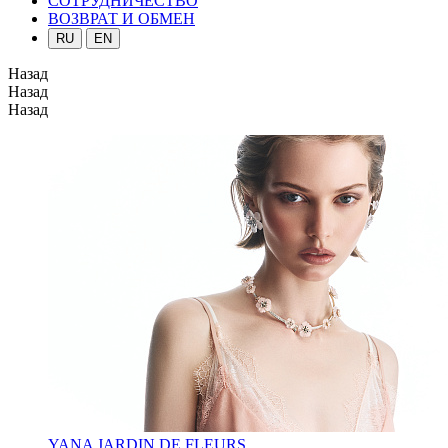
СОТРУДНИЧЕСТВО
ВОЗВРАТ И ОБМЕН
RU
EN
Назад
Назад
Назад
YANA JARDIN DE FLEURS