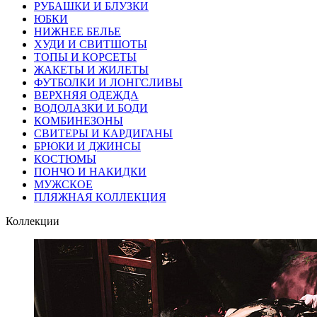
РУБАШКИ И БЛУЗКИ
ЮБКИ
НИЖНЕЕ БЕЛЬЕ
ХУДИ И СВИТШОТЫ
ТОПЫ И КОРСЕТЫ
ЖАКЕТЫ И ЖИЛЕТЫ
ФУТБОЛКИ И ЛОНГСЛИВЫ
ВЕРХНЯЯ ОДЕЖДА
ВОДОЛАЗКИ И БОДИ
КОМБИНЕЗОНЫ
СВИТЕРЫ И КАРДИГАНЫ
БРЮКИ И ДЖИНСЫ
КОСТЮМЫ
ПОНЧО И НАКИДКИ
МУЖСКОЕ
ПЛЯЖНАЯ КОЛЛЕКЦИЯ
Коллекции