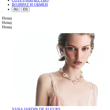
СОТРУДНИЧЕСТВО
ВОЗВРАТ И ОБМЕН
RU
EN
Назад
Назад
Назад
YANA JARDIN DE FLEURS