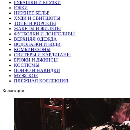
РУБАШКИ И БЛУЗКИ
ЮБКИ
НИЖНЕЕ БЕЛЬЕ
ХУДИ И СВИТШОТЫ
ТОПЫ И КОРСЕТЫ
ЖАКЕТЫ И ЖИЛЕТЫ
ФУТБОЛКИ И ЛОНГСЛИВЫ
ВЕРХНЯЯ ОДЕЖДА
ВОДОЛАЗКИ И БОДИ
КОМБИНЕЗОНЫ
СВИТЕРЫ И КАРДИГАНЫ
БРЮКИ И ДЖИНСЫ
КОСТЮМЫ
ПОНЧО И НАКИДКИ
МУЖСКОЕ
ПЛЯЖНАЯ КОЛЛЕКЦИЯ
Коллекции