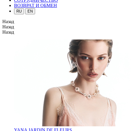
СОТРУДНИЧЕСТВО
ВОЗВРАТ И ОБМЕН
RU
EN
Назад
Назад
Назад
YANA JARDIN DE FLEURS