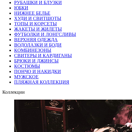
РУБАШКИ И БЛУЗКИ
ЮБКИ
НИЖНЕЕ БЕЛЬЕ
ХУДИ И СВИТШОТЫ
ТОПЫ И КОРСЕТЫ
ЖАКЕТЫ И ЖИЛЕТЫ
ФУТБОЛКИ И ЛОНГСЛИВЫ
ВЕРХНЯЯ ОДЕЖДА
ВОДОЛАЗКИ И БОДИ
КОМБИНЕЗОНЫ
СВИТЕРЫ И КАРДИГАНЫ
БРЮКИ И ДЖИНСЫ
КОСТЮМЫ
ПОНЧО И НАКИДКИ
МУЖСКОЕ
ПЛЯЖНАЯ КОЛЛЕКЦИЯ
Коллекции