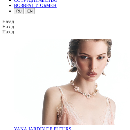
СОТРУДНИЧЕСТВО
ВОЗВРАТ И ОБМЕН
RU
EN
Назад
Назад
Назад
YANA JARDIN DE FLEURS