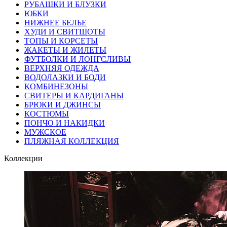
РУБАШКИ И БЛУЗКИ
ЮБКИ
НИЖНЕЕ БЕЛЬЕ
ХУДИ И СВИТШОТЫ
ТОПЫ И КОРСЕТЫ
ЖАКЕТЫ И ЖИЛЕТЫ
ФУТБОЛКИ И ЛОНГСЛИВЫ
ВЕРХНЯЯ ОДЕЖДА
ВОДОЛАЗКИ И БОДИ
КОМБИНЕЗОНЫ
СВИТЕРЫ И КАРДИГАНЫ
БРЮКИ И ДЖИНСЫ
КОСТЮМЫ
ПОНЧО И НАКИДКИ
МУЖСКОЕ
ПЛЯЖНАЯ КОЛЛЕКЦИЯ
Коллекции