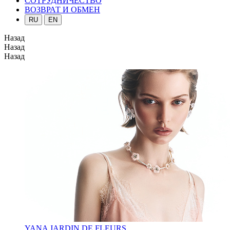
СОТРУДНИЧЕСТВО
ВОЗВРАТ И ОБМЕН
RU
EN
Назад
Назад
Назад
YANA JARDIN DE FLEURS