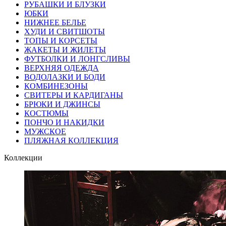
РУБАШКИ И БЛУЗКИ
ЮБКИ
НИЖНЕЕ БЕЛЬЕ
ХУДИ И СВИТШОТЫ
ТОПЫ И КОРСЕТЫ
ЖАКЕТЫ И ЖИЛЕТЫ
ФУТБОЛКИ И ЛОНГСЛИВЫ
ВЕРХНЯЯ ОДЕЖДА
ВОДОЛАЗКИ И БОДИ
КОМБИНЕЗОНЫ
СВИТЕРЫ И КАРДИГАНЫ
БРЮКИ И ДЖИНСЫ
КОСТЮМЫ
ПОНЧО И НАКИДКИ
МУЖСКОЕ
ПЛЯЖНАЯ КОЛЛЕКЦИЯ
Коллекции