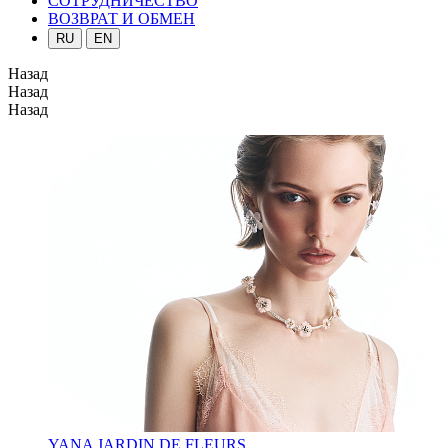
СОТРУДНИЧЕСТВО
ВОЗВРАТ И ОБМЕН
RU
EN
Назад
Назад
Назад
YANA JARDIN DE FLEURS